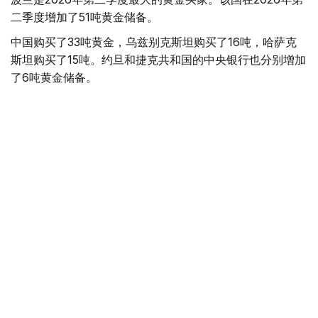
二季度增加了51吨黄金储备。
中国购买了33吨黄金，乌兹别克斯坦购买了16吨，哈萨克
斯坦购买了15吨。约旦和捷克共和国的中央银行也分别增加
了6吨黄金储备。
全球各国央行在第二季度共购买了约289吨黄金，比2025年
同期增长了62%。去年同期，黄金购买量约为178吨。
世界黄金协会称，黄金需求的增长受到地缘政治不确定性、
本季度贵金属价格下跌，以及各国寻求国际储备多元化等因
素的影响。
根据该协会进行的一项调查，89%的央行行长预计未来一
年全球黄金储备量将会增加。45%的受访者表示，他们的
国家计划增加黄金储备。
黄金储备
哈萨克斯坦
经济
央行
金融