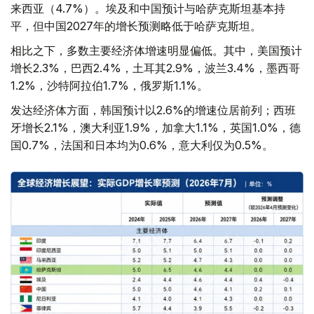
来西亚（4.7%）。埃及和中国预计与哈萨克斯坦基本持
平，但中国2027年的增长预测略低于哈萨克斯坦。
相比之下，多数主要经济体增速明显偏低。其中，美国预计
增长2.3%，巴西2.4%，土耳其2.9%，波兰3.4%，墨西哥
1.2%，沙特阿拉伯1.7%，俄罗斯1.1%。
发达经济体方面，韩国预计以2.6%的增速位居前列；西班
牙增长2.1%，澳大利亚1.9%，加拿大1.1%，英国1.0%，德
国0.7%，法国和日本均为0.6%，意大利仅为0.5%。