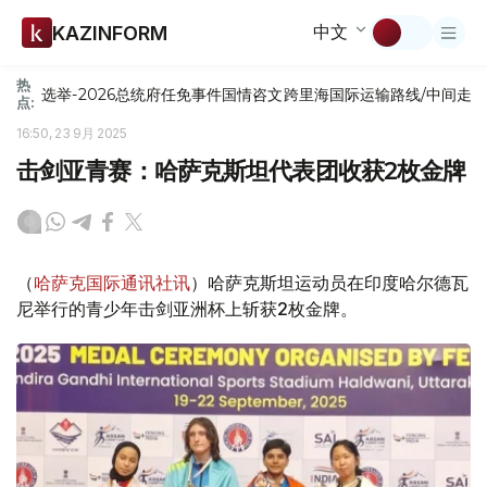
中文
KAZINFORM
热
选举-2026
总统府
任免
事件
国情咨文
跨里海国际运输路线/中间走
点:
16:50, 23 9月 2025
击剑亚青赛：哈萨克斯坦代表团收获2枚金牌
（
哈萨克国际通讯社讯
）哈萨克斯坦运动员在印度哈尔德瓦
尼举行的青少年击剑亚洲杯上斩获2枚金牌。