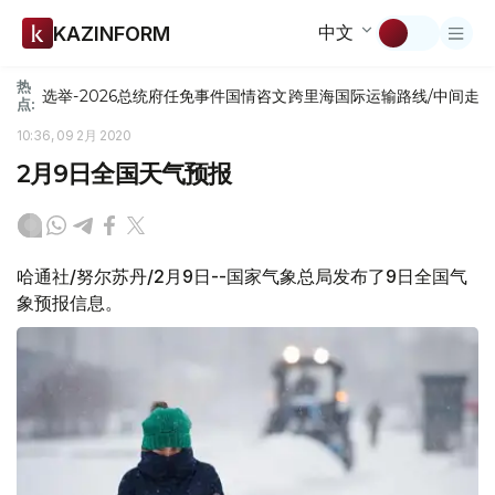
中文
KAZINFORM
热
选举-2026
总统府
任免
事件
国情咨文
跨里海国际运输路线/中间走
点:
10:36, 09 2月 2020
2月9日全国天气预报
哈通社/努尔苏丹/2月9日--国家气象总局发布了9日全国气
象预报信息。