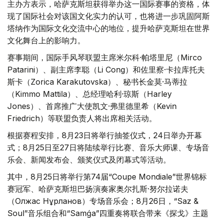
主办方表示，哈萨克斯坦获得举办这一国际赛事的资格，体
现了国际社会对该国文化实力的认可，也将进一步巩固阿斯
塔纳作为国际文化交流中心的地位，提升哈萨克斯坦在世界
文化舞台上的影响力。
赛事期间，国际手风琴联盟主席米尔科·帕塔里尼（Mirco
Patarini）、副主席李聪（Li Cong）和佐里察·卡拉库托夫
斯卡（Zorica Karakutovska）、秘书长金莫·马蒂拉
（Kimmo Mattila）、总经理哈利·琼斯（Harley
Jones）、首席推广大使凯文·弗里德里希（Kevin
Friedrich）等联盟负责人将出席相关活动。
根据赛程安排，8月23日将举行抽签仪式，24日举办开幕
式；8月25日至27日将陆续举行比赛、音乐大师课、专场音
乐会、新闻发布会、颁奖仪式及闭幕式等活动。
其中，8月25日将举行第74届“Coupe Mondiale”世界锦标
赛冠军、哈萨克斯坦巴扬演奏家奥尔扎斯·努尔拉诺夫
（Олжас Нұрланов）专场音乐会；8月26日，“Saz &
Soul”音乐组合和“Samǵa”四重奏将联合带来《探戈》主题