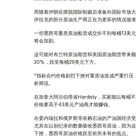
而随着伊朗在摆脱国际制裁后准备向国际市场大
伊拉克的部分原油生产商正在为更坏的情况做准
一些墨西哥重质原油船货成交价不到每桶13美
将会加剧。
这可能对布兰特原油期货和美国原油期货带来额
20%，跌至每桶29美元下方。
"指标合约价格剧烈下挫对重质油造成严重打压，后
析师说。
在加拿大阿尔伯塔省Hardisty，买家能以每桶不到1
价格要高于43美元产油商才能赚钱。
在委内瑞拉和俄罗斯等依赖石油的产油国经济受
尤其在以创纪录的数量吸收墨西哥原油，因为这
下挫，墨西哥原油价格跌至前所未有的低点。