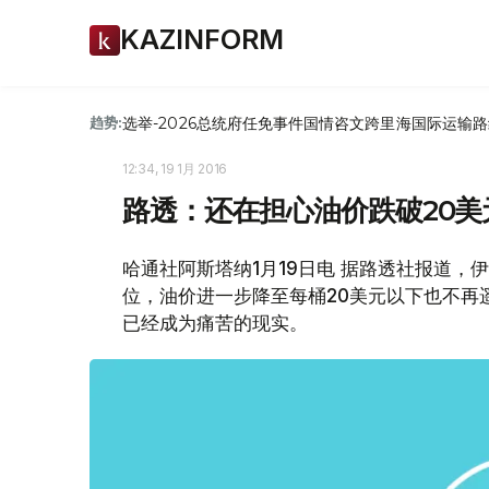
KAZINFORM
选举-2026
总统府
任免
事件
国情咨文
跨里海国际运输路
趋势:
12:34, 19 1月 2016
路透：还在担心油价跌破20美
哈通社阿斯塔纳1月19日电 据路透社报道，
位，油价进一步降至每桶20美元以下也不再
已经成为痛苦的现实。