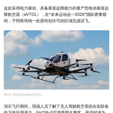
这款采用电力驱动、具备垂直起降能力的量产型电动垂直起
降航空器（eVTOL），在“未来运动会—2026”国际赛事期
间，于阿斯塔纳一处获特别许可的区域完成试飞。
Фото: ҚР Көлік министрлігі
演示飞行期间，现场人员了解了无人驾驶航空系统在实际条
件下的应用潜力。EH216-S可搭载两名乘客，最高时速为