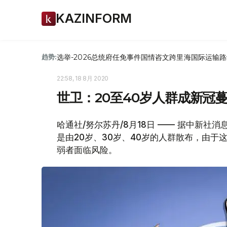
KAZINFORM
选举-2026
总统府
任免
事件
国情咨文
跨里海国际运输路
趋势:
22:58, 18 8月 2020
世卫：20至40岁人群成新冠
哈通社/努尔苏丹/8月18日 —— 据中新社
是由20岁、30岁、40岁的人群散布，由
弱者面临风险。