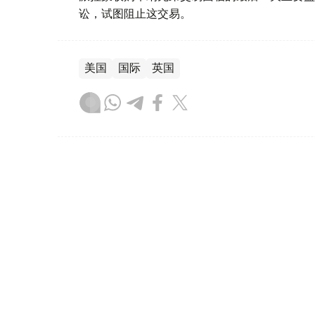
讼，试图阻止这交易。
美国
国际
英国
木合塔尔 哈力木拉
编译
10:44, 07 8月 2026
乌兹别克斯坦首颗卫星在中国
（哈萨克国际通讯社讯） 乌兹别克斯坦首颗卫星“