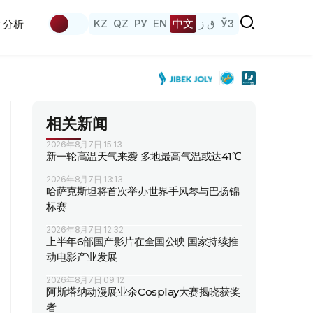
KZ
QZ
РУ
EN
中文
ق ز
ЎЗ
分析
相关新闻
2026年8月7日 15:13
新一轮高温天气来袭 多地最高气温或达41℃
2026年8月7日 13:13
哈萨克斯坦将首次举办世界手风琴与巴扬锦
标赛
2026年8月7日 12:32
上半年6部国产影片在全国公映 国家持续推
动电影产业发展
2026年8月7日 09:12
阿斯塔纳动漫展业余Cosplay大赛揭晓获奖
者