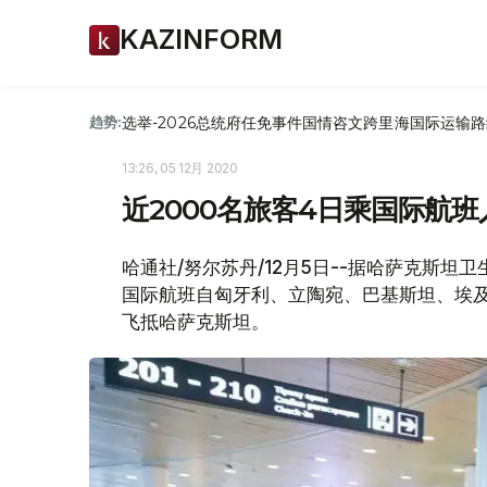
KAZINFORM
选举-2026
总统府
任免
事件
国情咨文
跨里海国际运输路
趋势:
13:26, 05 12月 2020
近2000名旅客4日乘国际航班
哈通社/努尔苏丹/12月5日--据哈萨克斯坦
国际航班自匈牙利、立陶宛、巴基斯坦、埃
飞抵哈萨克斯坦。