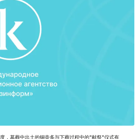
度，墓葬中出土的铜壶多与下葬过程中的"献祭"仪式有