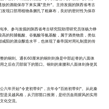
盛放的酒能保存下来实属"意外"。主持发掘的陕西省考古
们发现口部用植物条捆扎了粗麻布，良好的密封性为保存
明纯净。参与发掘的陕西省考古研究院助理研究员张杨力铮
较高的羟脯氨酸、谷氨酸等氨基酸，属于酒类物质，类似
都咸阳的酒业酿造水平，也体现了秦帝国对周礼制度的传
整的铜剑。通长60厘米的铜剑剑身是中部起脊的八面体
用之后在刃部留下的豁口。铜剑的束腰和八面体剑身使其
公六年开始"令吏初带剑"，次年令"百姓初带剑"。从此秦
型是吴越风格，从刃部豁口推测，是经历血雨腥风的实用
文化交流。