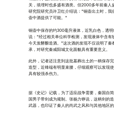
关，填埋时也多盛有酒类。但2000多年前秦人
研究院研究员许卫红介绍说："铜壶出土时，我
壶中酒提供了可能。"
铜壶中保存的约300毫升液体，近乳白色，透
说："经过相关单位科学检测，发现液体中含有
今天发酵酿造酒。"这次酒的发现不仅说明了秦
承，对研究秦咸阳城文化面貌具有重要意义。
此外，记者还注意到这批墓葬出土的一柄保存完
造型，近锋端有明显束腰，仔细观察可以发现使
具有较强杀伤力。
据《史记》记载，为了适应战争需要，秦国自简
国男子带剑成为规制。张杨力铮说，这柄剑的造
武器，也印证了秦人的尚武之风和与其他地区的