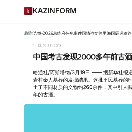
KAZINFORM
选举-2026
总统府
任免
事件
国情咨文
跨里海国际运输路
趋势:
14:13, 19 3月 2018
中国考古发现2000多年前古
哈通社/阿斯塔纳/3月19日 —— 据新华
岩村秦人墓葬的发掘结果。这批平民墓葬的
土了不同材质的文物约260余件，其中引人
年的古酒。