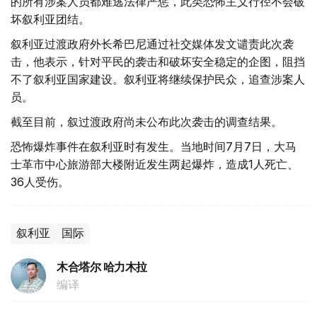
的所有涉案人员都难逃法律严惩，此类恐怖主义行径不会破
坏叙利亚团结。
叙利亚过渡政府外长希巴尼通过社交媒体发文谴责此次袭
击，他表示，针对平民的袭击和破坏安全稳定的企图，阻挡
不了叙利亚国家建设。叙利亚将继续保护民众，追查涉案人
员。
截至目前，叙过渡政府尚未公布此次袭击的调查结果。
恐怖爆炸事件在叙利亚时有发生。当地时间7月7日，大马
士革市中心旅游部大楼附近发生两起爆炸，造成1人死亡、
36人受伤。
叙利亚
国际
木合塔尔 哈力木拉
编译