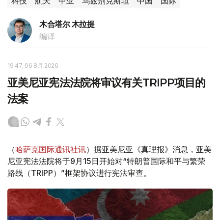
科技
航天
中亚
乌兹别克斯坦
中国
国际
木合塔尔 木拉提
编译
19:47, 06 8月 2026
亚美尼亚宪法法院将审议有关TRIPP项目的
法案
（
哈萨克国际通讯社讯
）据亚美尼亚《真理报》消息，亚美
尼亚宪法法院将于9月15日开始对“特朗普国际和平与繁荣
路线（TRIPP）”框架协议进行宪法审查。