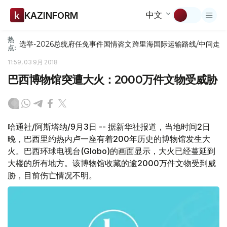
中文
KAZINFORM
热
选举-2026
总统府
任免
事件
国情咨文
跨里海国际运输路线/中间走
点:
11:59, 03 9月 2018
巴西博物馆突遭大火：2000万件文物受威胁
哈通社/阿斯塔纳/9月3日 -- 据新华社报道，当地时间2日
晚，巴西里约热内卢一座有着200年历史的博物馆发生大
火。巴西环球电视台(Globo)的画面显示，大火已经蔓延到
大楼的所有地方。该博物馆收藏的逾2000万件文物受到威
胁，目前伤亡情况不明。