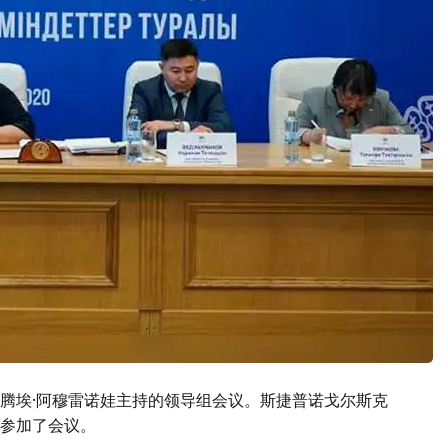
腾埃·阿穆雷诺娃主持的领导组会议。斯捷普诺戈尔斯克
参加了会议。