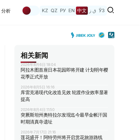
KZ
QZ
РУ
EN
中文
ق ز
ЎЗ
分析
相关新闻
2026年8月6日 18:04
阿拉木图首座日本花园即将开建 计划明年樱
花季正式开放
2026年8月5日 16:16
库雷克港现代化改造见效 轮渡作业效率显著
提高
2026年8月4日 11:50
突厥斯坦州奥特拉尔发现迄今最早金帐汗国
时期清真寺遗址
2026年7月17日 21:16
莲花盛开！阿特劳州将开启赏花旅游路线