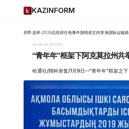
KAZINFORM
选举-2026
总统府
任免
事件
国情咨文
跨里海国际运输路
趋势:
09:36, 09 1月 2020
“青年年”框架下阿克莫拉州共举
哈通社/阔科舍套/1月9日--“青年年”框架