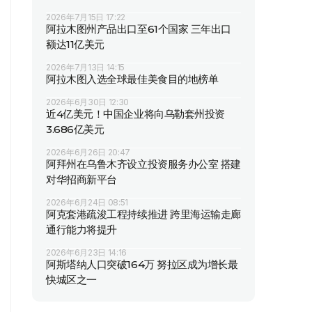
2026年7月15日 17:22
阿拉木图州产品出口至61个国家 三年出口
额达11亿美元
2026年7月13日 14:15
阿拉木图入选全球最佳美食目的地榜单
2026年6月30日 12:30
近4亿美元！中国企业将向乌勒套州投资
3.686亿美元
2026年6月26日 20:47
阿拜州在乌鲁木齐设立投资服务办公室 搭建
对华招商新平台
2026年6月24日 08:51
阿克套港疏浚工程持续推进 跨里海运输走廊
通行能力将提升
2026年6月23日 14:16
阿斯塔纳人口突破164万 努拉区成为增长最
快城区之一