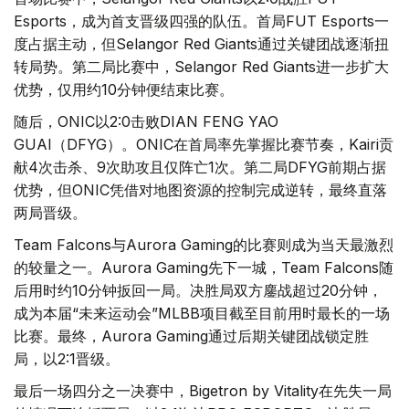
Esports，成为首支晋级四强的队伍。首局FUT Esports一
度占据主动，但Selangor Red Giants通过关键团战逐渐扭
转局势。第二局比赛中，Selangor Red Giants进一步扩大
优势，仅用约10分钟便结束比赛。
随后，ONIC以2:0击败DIAN FENG YAO
GUAI（DFYG）。ONIC在首局率先掌握比赛节奏，Kairi贡
献4次击杀、9次助攻且仅阵亡1次。第二局DFYG前期占据
优势，但ONIC凭借对地图资源的控制完成逆转，最终直落
两局晋级。
Team Falcons与Aurora Gaming的比赛则成为当天最激烈
的较量之一。Aurora Gaming先下一城，Team Falcons随
后用时约10分钟扳回一局。决胜局双方鏖战超过20分钟，
成为本届“未来运动会”MLBB项目截至目前用时最长的一场
比赛。最终，Aurora Gaming通过后期关键团战锁定胜
局，以2:1晋级。
最后一场四分之一决赛中，Bigetron by Vitality在先失一局