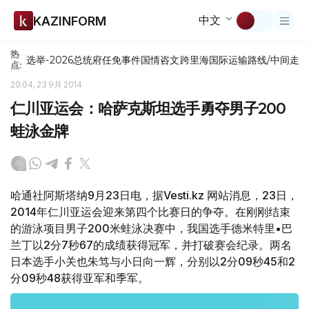
中文
KAZINFORM
热
选举-2026
总统府
任免
事件
国情咨文
跨里海国际运输路线/中间走
点:
20:04, 23 9月 2014
仁川亚运会：哈萨克斯坦选手勇夺男子200
蛙泳金牌
哈通社阿斯塔纳9月23日电，据Vesti.kz 网站消息，23日，
2014年仁川亚运会迎来第四个比赛日的争夺。在刚刚结束
的游泳项目男子200米蛙泳决赛中，我国选手德米特里•巴
兰丁以2分7秒67的成绩获得冠军，并打破赛会纪录。两名
日本选手小关也朱笃与小日向一辉，分别以2分09秒45和2
分09秒48获得亚军和季军。