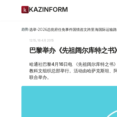
KAZINFORM
选举-2026
总统府
任免
事件
国情咨文
跨里海国际运输路
趋势:
12:15, 16 4月 2015
巴黎举办《先祖阔尔库特之书》
哈通社巴黎4月16日电 《先祖阔尔库特之书
教科文组织总部举行。活动由哈萨克斯坦、
联合举办。