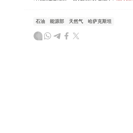
石油
能源部
天然气
哈萨克斯坦
叶尔兰 马赞
编译
21:53, 05 8月 2026
哈萨克斯坦大使向卡塔尔埃米
（
哈萨克国际通讯社讯
）据外交部消息，哈
耶夫5日向卡塔尔埃米尔塔米姆·本·哈马德·