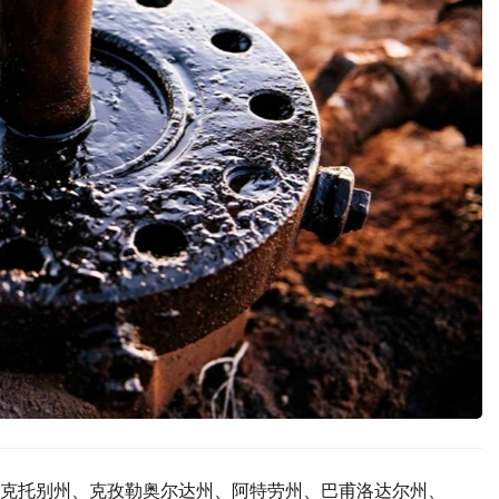
克托别州、克孜勒奥尔达州、阿特劳州、巴甫洛达尔州、