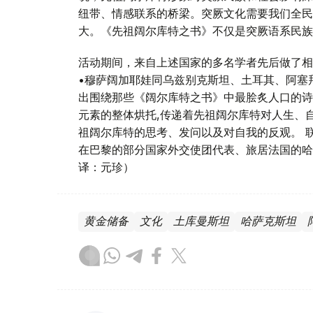
纽带、情感联系的桥梁。突厥文化需要我们全民
大。《先祖阔尔库特之书》不仅是突厥语系民族
活动期间，来自上述国家的多名学者先后做了相
•穆萨阔加耶娃同乌兹别克斯坦、土耳其、阿塞
出围绕那些《阔尔库特之书》中最脍炙人口的诗
元素的整体烘托,传递着先祖阔尔库特对人生、
祖阔尔库特的思考、发问以及对自我的反观。 
在巴黎的部分国家外交使团代表、旅居法国的哈
译：元珍）
黄金储备
文化
土库曼斯坦
哈萨克斯坦