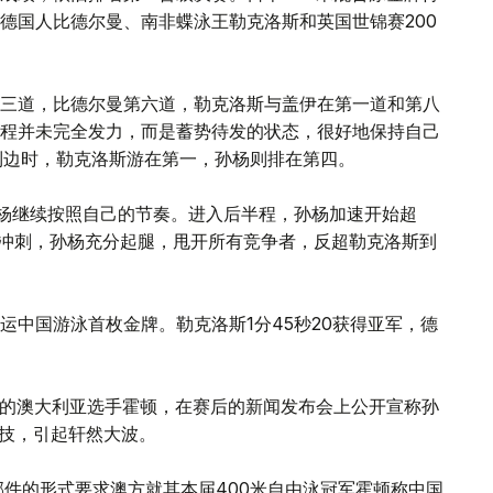
德国人比德尔曼、南非蝶泳王勒克洛斯和英国世锦赛200
三道，比德尔曼第六道，勒克洛斯与盖伊在第一道和第八
程并未完全发力，而是蓄势待发的状态，很好地保持自己
到边时，勒克洛斯游在第一，孙杨则排在第四。
孙杨继续按照自己的节奏。进入后半程，孙杨加速开始超
米冲刺，孙杨充分起腿，甩开所有竞争者，反超勒克洛斯到
奥运中国游泳首枚金牌。勒克洛斯1分45秒20获得亚军，德
牌的澳大利亚选手霍顿，在赛后的新闻发布会上公开宣称孙
竞技，引起轩然大波。
邮件的形式要求澳方就其本届400米自由泳冠军霍顿称中国