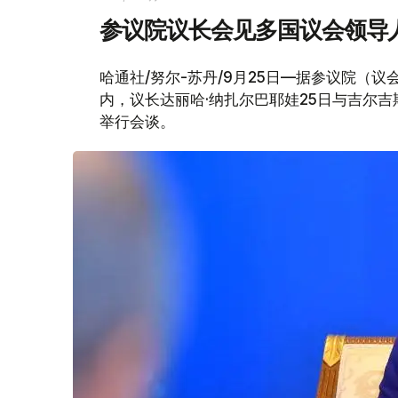
参议院议长会见多国议会领导
哈通社/努尔-苏丹/9月25日—据参议院（
内，议长达丽哈·纳扎尔巴耶娃25日与吉尔
举行会谈。