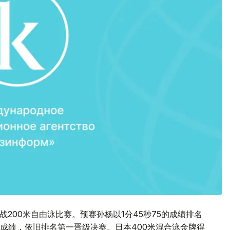
200米自由泳比赛。预赛孙杨以1分45秒75的成绩排名
好成绩，依旧排名第一晋级决赛。日本400米混合泳金牌得