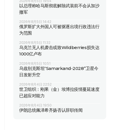
2026年8月5日 19:54
以总理称哈马斯彻底解除武装前不会从加沙
撤军
2026年8月5日 14:42
俄罗斯扩大外国人可被驱逐出境行政违法行
为范围
2026年8月5日 11:32
乌克兰无人机袭击或致Wildberries损失达
1000亿卢布
2026年8月5日 10:51
乌兹别克斯坦“Samarkand-2028”卫星今
日发射升空
2026年8月4日 22:52
世卫组织：刚果（金）埃博拉疫情蔓延速度
已超应对能力
2026年8月4日 19:50
伊朗总统佩泽希齐扬否认辞职传闻