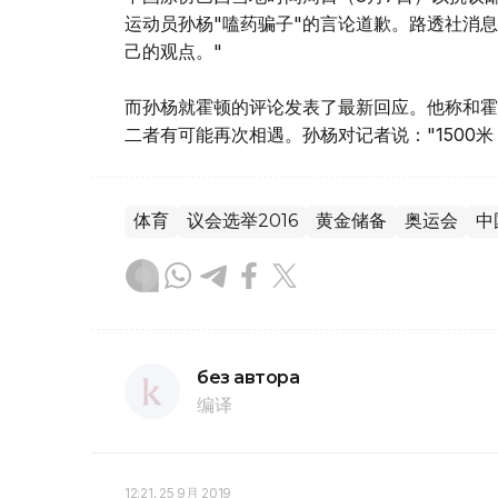
运动员孙杨"嗑药骗子"的言论道歉。路透社消息
己的观点。"
而孙杨就霍顿的评论发表了最新回应。他称和霍顿
二者有可能再次相遇。孙杨对记者说："1500米
体育
议会选举2016
黄金储备
奥运会
中
без автора
编译
12:21, 25 9月 2019