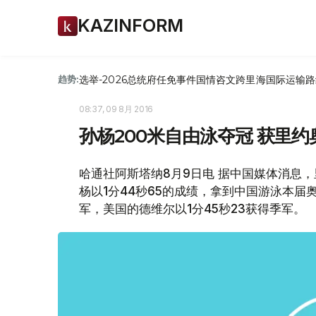
KAZINFORM
选举-2026
总统府
任免
事件
国情咨文
跨里海国际运输路
趋势:
08:37, 09 8月 2016
孙杨200米自由泳夺冠 获里
哈通社阿斯塔纳8月9日电 据中国媒体消息
杨以1分44秒65的成绩，拿到中国游泳本届
军，美国的德维尔以1分45秒23获得季军。