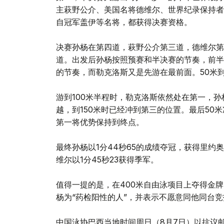
主萩野公介、美国名将德维尔、世界纪录保持者
自冠军盖伊等名将，都获得决赛资格。
决赛孙杨在第四道，萩野公介第三道，德维尔第
道。出发后孙杨按照预赛和半决赛的节奏，前半
的节奏，而勒克洛斯又是先游在最前面。50米
游到100米半程时，勒克洛斯依然处在第一，
越，到150米时已经冲到第三的位置。最后50
第一将优势保持到终点。
最终孙杨以1分44秒65的成绩夺冠，获得里约
维尔以1分45秒23获得季军。
值得一提的是，在400米自由泳项目上夺得金
杨为“药检阳性的人”，并表示不愿意同他同台
中国泳协巴西当地时间周日（8月7日）以抗议