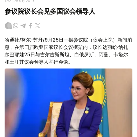
12:21, 25 9月 2019
参议院议长会见多国议会领导人
哈通社/努尔-苏丹/9月25日—据参议院（议会上院）新闻消
息，在第四届欧亚国家议长会议框架内，议长达丽哈·纳扎
尔巴耶娃25日与吉尔吉斯斯坦、白俄罗斯、阿曼、卡塔尔
和土耳其议会领导人举行会谈。