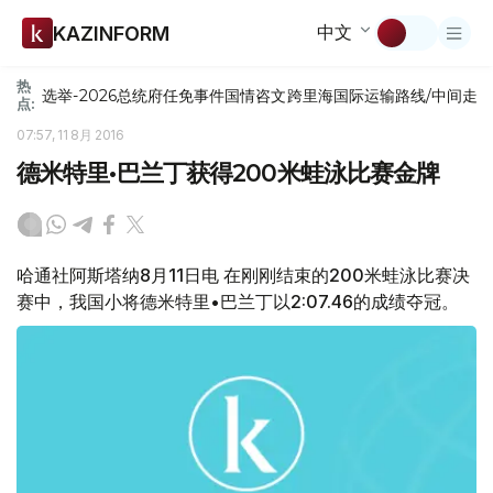
中文
KAZINFORM
热
选举-2026
总统府
任免
事件
国情咨文
跨里海国际运输路线/中间走
点:
07:57, 11 8月 2016
德米特里•巴兰丁获得200米蛙泳比赛金牌
哈通社阿斯塔纳8月11日电 在刚刚结束的200米蛙泳比赛决
赛中，我国小将德米特里•巴兰丁以2:07.46的成绩夺冠。