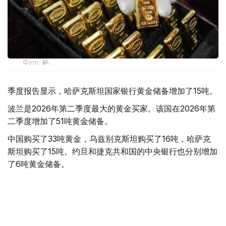
Фото: ӨзА
季度报告显示，哈萨克斯坦国家银行黄金储备增加了15吨。
波兰是2026年第二季度最大的黄金买家。该国在2026年第
二季度增加了51吨黄金储备。
中国购买了33吨黄金，乌兹别克斯坦购买了16吨，哈萨克
斯坦购买了15吨。约旦和捷克共和国的中央银行也分别增加
了6吨黄金储备。
全球各国央行在第二季度共购买了约289吨黄金，比2025年
同期增长了62%。去年同期，黄金购买量约为178吨。
世界黄金协会称，黄金需求的增长受到地缘政治不确定性、
本季度贵金属价格下跌，以及各国寻求国际储备多元化等因