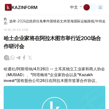
中文
KAZINFORM
热
选举-2026
总统府
任免
事件
国情咨文
跨里海国际运输路线/中间走
点:
14:35, 26 4月 2018
哈土企业家将在阿拉木图市举行近200场合
作研讨会
哈通社/阿斯塔纳/4月26日 -- 土耳其独立工业家和商人协会
（MUSIAD）、"阿塔梅肯"企业家协会以及"Kazakh
invest"国有股份公司26日在阿拉木图市签署合作协议。