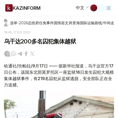
中文
KAZINFORM
热
选举-2026
总统府
任免
事件
国情咨文
跨里海国际运输路线/中间走
点:
18:45, 17 9月 2020
乌干达200多名囚犯集体越狱
哈通社/坎帕拉/9月17日 —— 据新华社报道，乌干达官方17
日公布，该国东北部莫罗托区一座监狱16日发生囚犯大规模
集体越狱事件，有219名囚犯从监狱逃脱，安全部队正在全
力追捕。