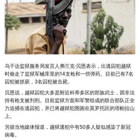
乌干达监狱服务局发言人弗兰克·贝恩表示，出逃囚犯越狱
时偷走了监狱军械库里的14支枪和一些弹药。目前已有7名
囚犯被抓获，3名囚犯被击毙。
贝恩说，越狱囚犯大多是附近科蒂多区的部族武士，因非法
持有枪支被判刑。目前监狱方面和军警组成的联合部队正全
力追捕在逃囚犯，并已将越狱犯围困在莫罗托区的塔帕拉山
上。
另据当地媒体报道，越狱逃犯中有50多人疑似感染了新冠
病毒。