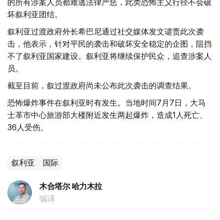
的所有涉案人员都难逃法律严惩，此类恐怖主义行径不会破
坏叙利亚团结。
叙利亚过渡政府外长希巴尼通过社交媒体发文谴责此次袭
击，他表示，针对平民的袭击和破坏安全稳定的企图，阻挡
不了叙利亚国家建设。叙利亚将继续保护民众，追查涉案人
员。
截至目前，叙过渡政府尚未公布此次袭击的调查结果。
恐怖爆炸事件在叙利亚时有发生。当地时间7月7日，大马
士革市中心旅游部大楼附近发生两起爆炸，造成1人死亡、
36人受伤。
叙利亚
国际
木合塔尔 哈力木拉
编译