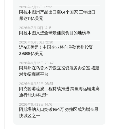
2026年7月15日 17:22
阿拉木图州产品出口至61个国家 三年出口
额达11亿美元
2026年7月13日 14:15
阿拉木图入选全球最佳美食目的地榜单
2026年6月30日 12:30
近4亿美元！中国企业将向乌勒套州投资
3.686亿美元
2026年6月26日 20:47
阿拜州在乌鲁木齐设立投资服务办公室 搭建
对华招商新平台
2026年6月24日 08:51
阿克套港疏浚工程持续推进 跨里海运输走廊
通行能力将提升
2026年6月23日 14:16
阿斯塔纳人口突破164万 努拉区成为增长最
快城区之一