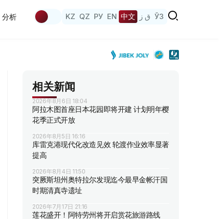
KZ
QZ
РУ
EN
中文
ق ز
ЎЗ
分析
相关新闻
2026年8月6日 18:04
阿拉木图首座日本花园即将开建 计划明年樱
花季正式开放
2026年8月5日 16:16
库雷克港现代化改造见效 轮渡作业效率显著
提高
2026年8月4日 11:50
突厥斯坦州奥特拉尔发现迄今最早金帐汗国
时期清真寺遗址
2026年7月17日 21:16
莲花盛开！阿特劳州将开启赏花旅游路线