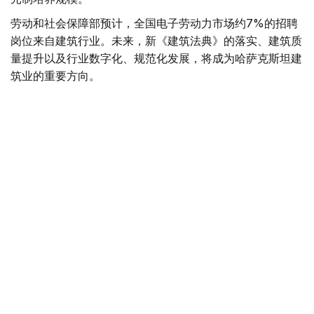
劳动和社会保障部预计，全国电子劳动力市场约7%的招聘
岗位来自建筑行业。未来，新《建筑法典》的落实、建筑质
量提升以及行业数字化、规范化发展，将成为哈萨克斯坦建
筑业的重要方向。
值得一提的是，哈萨克斯坦的建筑工人节定于每年8月的第
二个星期日。
住房
基础设施建设
经济
达娜 努尔巴克提
编译
15:16, 02 8月 2026
“7-20-25”住房贷款：已发放1.236万亿坚戈
贷款