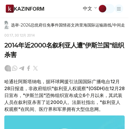
中文
KAZINFORM
热
选举-2026
总统府
任免
事件
国情咨文
跨里海国际运输路线/中间走
点:
00:17, 30 12月 2014
2014年近2000名叙利亚人遭"伊斯兰国"组织
杀害
哈通社阿斯塔纳电，据环球网援引法国国际广播电台12月
28日报道，非政府组织"叙利亚人权观察"(OSDH)在12月28
日宣布，"伊斯兰国"恐怖组织宣布成立6个月以来，其武装
人员在叙利亚杀害了近2000人。法新社指出，"叙利亚人
权观察"在民间、医疗界和军界拥有大型信息网。