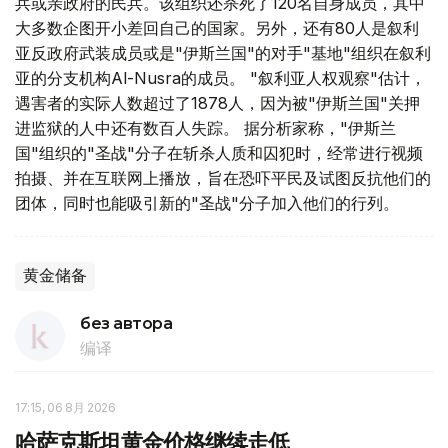
兵或亲政府的民兵。该组织还杀死了120名自身成员，其中
大多数企图开小差回自己的国家。另外，还有80人是叙利
亚反政府武装成员或是"伊斯兰国"的对手"基地"组织在叙利
亚的分支机构Al-Nusra的成员。 "叙利亚人权观察"估计，
遇害者的实际人数超过了1878人，因为被"伊斯兰国"关押
进监狱的人中还有数百人失踪。 据分析家称，"伊斯兰
国"组织的"圣战"分子在斩杀人质和囚犯时，经常进行视频
拍摄、并在互联网上播放，旨在恐吓平民及试图反抗他们的
团体，同时也能吸引新的"圣战"分子加入他们的行列。
黄金储备
без автора
编译
17:15, 06 8月 2026
哈萨克斯坦黄金价格继续走低