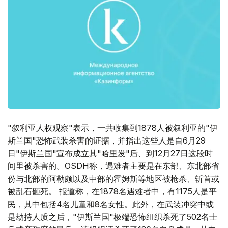
"叙利亚人权观察"表示，一共收集到1878人被叙利亚的"伊
斯兰国"恐怖武装杀害的证据，并指出这些人是自6月29
日"伊斯兰国"宣布成立其"哈里发"后、到12月27日这段时
间里被杀害的。OSDH称，遇难者主要是在东部、东北部省
份与北部的阿勒颇以及中部的霍姆斯等地区被枪杀、斩首或
被乱石砸死。 报道称，在1878名遇难者中，有1175人是平
民，其中包括4名儿童和8名女性。此外，在武装冲突中或
是劫持人质之后，"伊斯兰国"极端恐怖组织杀死了502名士