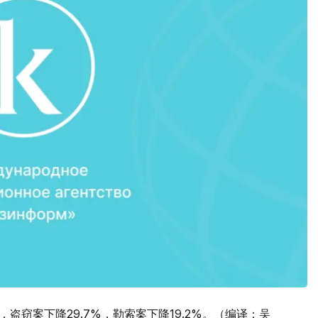
，盗窃案下降29.7%，勒索案下降19.2%。（编译：吴