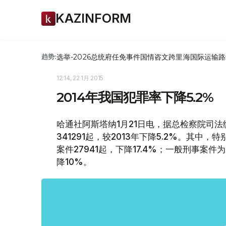
KAZINFORM
选举-2026
总统府
任免
事件
国情咨文
跨里海国际运输路
趋势:
12:14, 22 1月 2015
2014年我国犯罪率下降5.2%
哈通社阿斯塔纳1月21日电，据总检察院司法
341291起，较2013年下降5.2%。其中，
案件27941起，下降17.4%；一般刑事案件为
降10%。