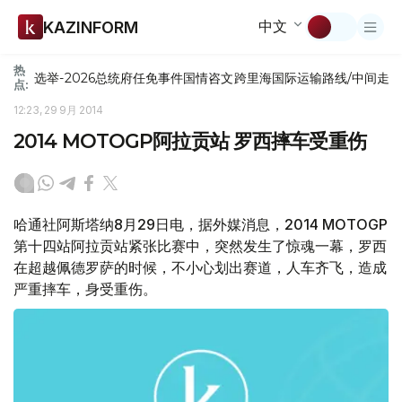
中文
KAZINFORM
热
选举-2026
总统府
任免
事件
国情咨文
跨里海国际运输路线/中间走
点:
12:23, 29 9月 2014
2014 MOTOGP阿拉贡站 罗西摔车受重伤
哈通社阿斯塔纳8月29日电，据外媒消息，2014 MOTOGP
第十四站阿拉贡站紧张比赛中，突然发生了惊魂一幕，罗西
在超越佩德罗萨的时候，不小心划出赛道，人车齐飞，造成
严重摔车，身受重伤。