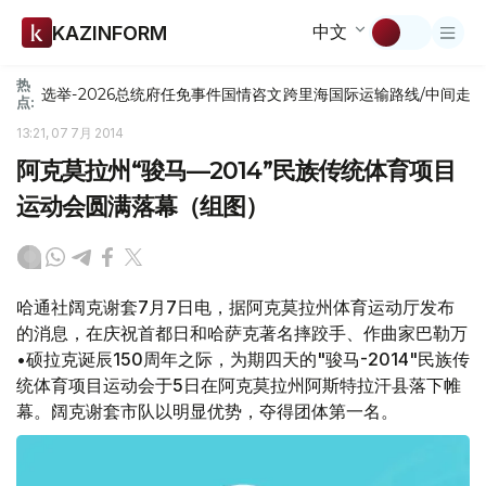
中文
KAZINFORM
热
选举-2026
总统府
任免
事件
国情咨文
跨里海国际运输路线/中间走
点:
13:21, 07 7月 2014
阿克莫拉州“骏马—2014”民族传统体育项目
运动会圆满落幕（组图）
哈通社阔克谢套7月7日电，据阿克莫拉州体育运动厅发布
的消息，在庆祝首都日和哈萨克著名摔跤手、作曲家巴勒万
•硕拉克诞辰150周年之际，为期四天的"骏马-2014"民族传
统体育项目运动会于5日在阿克莫拉州阿斯特拉汗县落下帷
幕。阔克谢套市队以明显优势，夺得团体第一名。