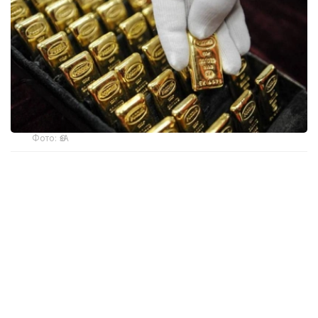
Фото: ӨзА
季度报告显示，哈萨克斯坦国家银行黄金储备增加了15吨。
波兰是2026年第二季度最大的黄金买家。该国在2026年第
二季度增加了51吨黄金储备。
中国购买了33吨黄金，乌兹别克斯坦购买了16吨，哈萨克
斯坦购买了15吨。约旦和捷克共和国的中央银行也分别增加
了6吨黄金储备。
全球各国央行在第二季度共购买了约289吨黄金，比2025年