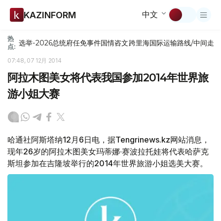
中文
KAZINFORM
热
选举-2026
总统府
任免
事件
国情咨文
跨里海国际运输路线/中间走
点:
07:48, 07 12月 2014
阿拉木图美女将代表我国参加2014年世界旅
游小姐大赛
哈通社阿斯塔纳12月6日电，据Tengrinews.kz网站消息，
现年26岁的阿拉木图美女玛蒂娜∙赛波拉托娃将代表哈萨克
斯坦参加在吉隆坡举行的2014年世界旅游小姐选美大赛。