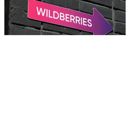
Фото: Сергей Савостьянов/ТАСС
部分业内专家表示，1000亿卢布仅为无人机袭击造成的直
接经济损失，目前尚无法确定最终损失规模。受事件影响，
俄罗斯电子商务行业已连续第二周出现下滑。
报道称，在当前财政压力持续加大的背景下，即使俄罗斯政
府决定对Wildberries及平台数千家商户提供支持，也将面
临资金来源不足的问题。今年上半年，俄罗斯联邦预算赤字
已达到5.7万亿卢布。