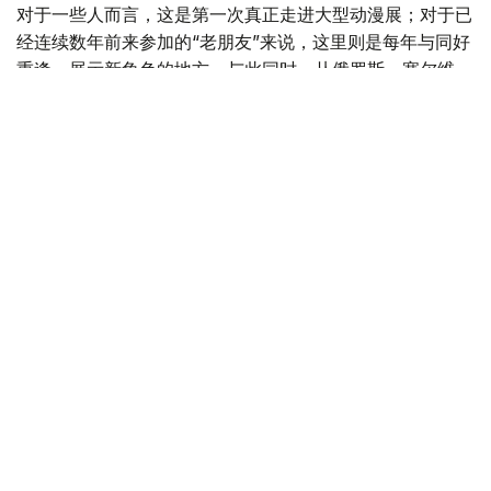
对于一些人而言，这是第一次真正走进大型动漫展；对于已
经连续数年前来参加的“老朋友”来说，这里则是每年与同好
重逢、展示新角色的地方。与此同时，从俄罗斯、塞尔维
亚、乌兹别克斯坦等国赶来的参与者，以及拥有国际漫画行
业经验的专业创作者，也让这场动漫展呈现出越来越明显的
国际化色彩。
Фото: Kazinform