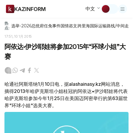
中文
KAZINFORM
热
选举-2026
总统府
任免
事件
国情咨文
跨里海国际运输路线/中间走
点:
17:51, 10 1月 2015
阿依达•伊沙耶娃将参加2015年“环球小姐”大
赛
哈通社阿斯塔纳1月10日电，据alashainasy.kz网站消息，
摘得2013年哈萨克斯坦小姐桂冠的阿依达•伊沙耶娃将代表
哈萨克斯坦参加今年1月25日在美国迈阿密举行的第63届世
界"环球小姐"选美大赛。