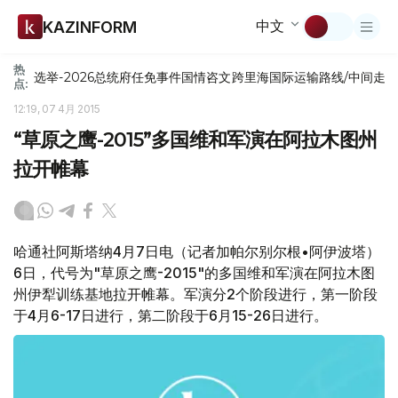
中文
KAZINFORM
热
选举-2026
总统府
任免
事件
国情咨文
跨里海国际运输路线/中间走
点:
12:19, 07 4月 2015
“草原之鹰-2015”多国维和军演在阿拉木图州
拉开帷幕
哈通社阿斯塔纳4月7日电（记者加帕尔别尔根•阿伊波塔）
6日，代号为"草原之鹰-2015"的多国维和军演在阿拉木图
州伊犁训练基地拉开帷幕。军演分2个阶段进行，第一阶段
于4月6-17日进行，第二阶段于6月15-26日进行。