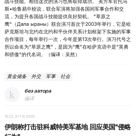
战斗技能。相信这次的演习也将取得成功。 美方军官托马
斯•哈鲁易中校说，联合军演将加强各国间军事合作和交
流，为提升各国战斗技能提供良好契机。 "草原之
鹰"（Дала қыраны）联合演习首次于2003年举行，它是哈
萨克斯坦与北约在北约和平伙伴关系计划框架下实施的军事
合作项目，每年举行一次，今年是第13次举行。演习代号之
所以命名为"草原之鹰"，是因为"鹰"在哈萨克语中是"英勇
和骄傲"的代名词。（编译：吴然）
黄金储备
外交
军事
社会
без автора
编译
15:22, 31 7月 2026
伊朗称打击驻科威特美军基地 回应美国“侵略