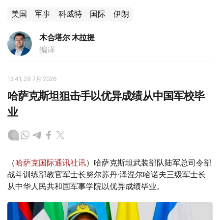
美国
军事
科威特
国际
伊朗
木合塔尔 木拉提
编译
13:41, 29 7月 2026
哈萨克斯坦狙击手以优异成绩从中国军校毕
业
（
哈萨克国际通讯社讯
）哈萨克斯坦武装部队陆军总司令部
战斗训练部教官军士长努尔苏丹·泽涅尔哈诺夫三级军士长
从中华人民共和国军事学院以优异成绩毕业。