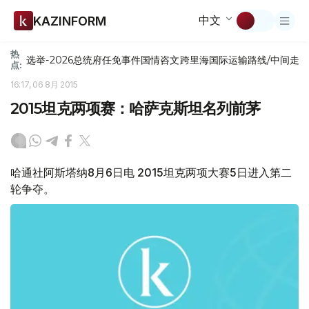
中文
KAZINFORM
热
选举-2026
总统府
任免
事件
国情咨文
跨里海国际运输路线/中间走
点:
16:17, 06 8月 2015
2015坦克两项赛：哈萨克斯坦名列前茅
哈通社阿斯塔纳8月6日电 2015坦克两项大赛5日进入第二
轮争夺。