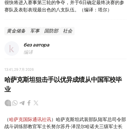
很快将进入赛事第三轮的争夺，并于6日确定最终决赛的参
赛队及表彰表现最出色的八支队伍。（编译：塔尔）
黄金储备
军事
国防部
社会
без автора
编译
13:41, 29 7月 2026
哈萨克斯坦狙击手以优异成绩从中国军校毕
业
（
哈萨克国际通讯社讯
）哈萨克斯坦武装部队陆军总司令部
战斗训练部教官军士长努尔苏丹·泽涅尔哈诺夫三级军士长