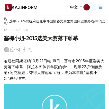
中文
KAZINFORM
热
选举-2026
总统府
任免
事件
国情咨文
跨里海国际运输路线/中间走
点:
19:19, 21 10月 2015
塞梅小姐-2015选美大赛落下帷幕
哈通社阿斯塔纳10月21日电 19日，塞梅市2015年度选美大
赛落下帷幕。阿拉木图体育学院的学生、现年22岁佳丽詹
纳•阿克莫娃，夺得大赛冠军宝冠，成为本年度"塞梅小
姐"称号得主。