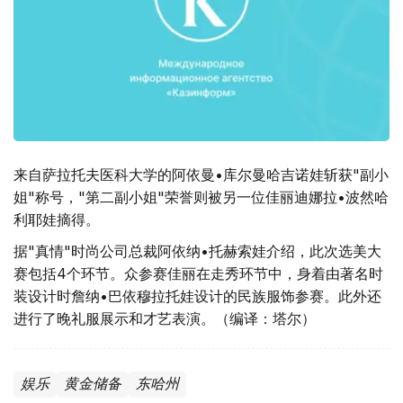
来自萨拉托夫医科大学的阿依曼•库尔曼哈吉诺娃斩获"副小
姐"称号，"第二副小姐"荣誉则被另一位佳丽迪娜拉•波然哈
利耶娃摘得。
据"真情"时尚公司总裁阿依纳•托赫索娃介绍，此次选美大
赛包括4个环节。众参赛佳丽在走秀环节中，身着由著名时
装设计时詹纳•巴依穆拉托娃设计的民族服饰参赛。此外还
进行了晚礼服展示和才艺表演。（编译：塔尔）
娱乐
黄金储备
东哈州