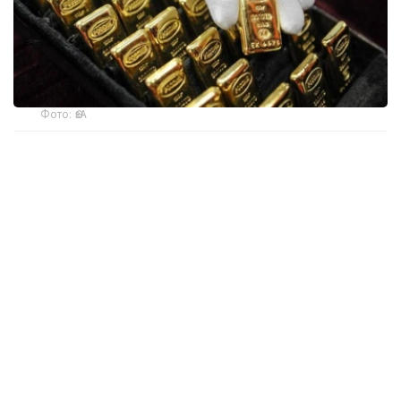
Фото: ӨзА
季度报告显示，哈萨克斯坦国家银行黄金储备增加了15吨。
波兰是2026年第二季度最大的黄金买家。该国在2026年第
二季度增加了51吨黄金储备。
中国购买了33吨黄金，乌兹别克斯坦购买了16吨，哈萨克
斯坦购买了15吨。约旦和捷克共和国的中央银行也分别增加
了6吨黄金储备。
全球各国央行在第二季度共购买了约289吨黄金，比2025年
同期增长了62%。去年同期，黄金购买量约为178吨。
世界黄金协会称，黄金需求的增长受到地缘政治不确定性、