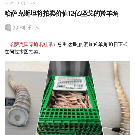
22:25, 10 8月 2026
哈萨克斯坦将拍卖价值12亿坚戈的羚羊角
（
哈萨克国际通讯社讯
）总重达1吨的赛加羚羊角10日正式
在阿拉木图拍卖。