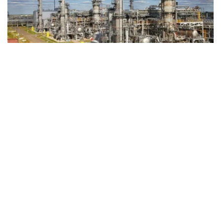
Фото: Kazinform
据《Kursiv》媒体报道，根据公司发布的2025年财务报
告，尽管营业收入略有下降、运营成本有所上升，但受所得
税支出减少影响，公司全年净利润保持稳定增长。
2025年，公司实现营业收入1842亿坚戈，较2024年的
1859亿坚戈下降约0.9%。
其中，原油销售仍是公司最主要收入来源，实现收入1795
亿坚戈；天然气及天然气加工产品销售收入为47亿坚戈。
从市场分布来看，公司原油销售收入全部来自瑞士市场；哈
萨克斯坦国内市场收入则主要来自天然气产品销售。