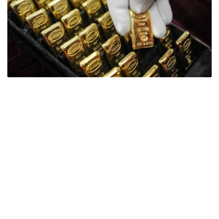
Фото: ӨзА
季度报告显示，哈萨克斯坦国家银行黄金储备增加了15吨。
波兰是2026年第二季度最大的黄金买家。该国在2026年第
二季度增加了51吨黄金储备。
中国购买了33吨黄金，乌兹别克斯坦购买了16吨，哈萨克
斯坦购买了15吨。约旦和捷克共和国的中央银行也分别增加
了6吨黄金储备。
全球各国央行在第二季度共购买了约289吨黄金，比2025年
同期增长了62%。去年同期，黄金购买量约为178吨。