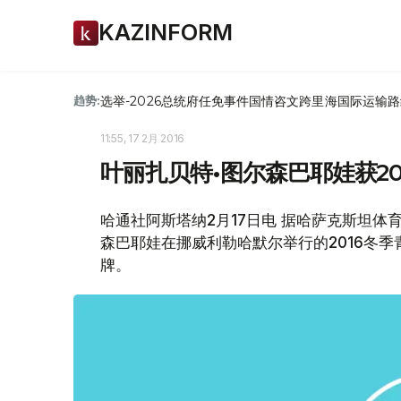
KAZINFORM
选举-2026
总统府
任免
事件
国情咨文
跨里海国际运输路
趋势:
11:55, 17 2月 2016
叶丽扎贝特•图尔森巴耶娃获2
哈通社阿斯塔纳2月17日电 据哈萨克斯坦
森巴耶娃在挪威利勒哈默尔举行的2016冬
牌。