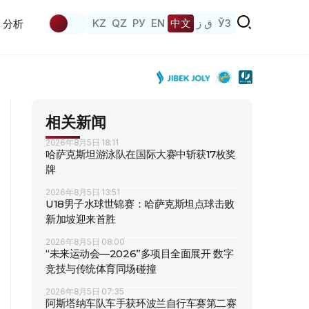
KZ
QZ
РУ
EN
中文
ق ز
ЎЗ
分析
相关新闻
2026年8月5日 18:11
哈萨克斯坦游泳队在国际大赛中斩获17枚奖
牌
2026年8月5日 13:51
U18男子水球世锦赛：哈萨克斯坦点球击败
新加坡迎来首胜
2026年8月5日 08:00
“未来运动会—2026”多项目全面展开 数字
竞技与传统体育同场碰撞
2026年8月5日 07:35
阿斯塔纳车队车手获环波兰自行车赛第二赛