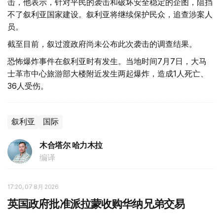
击，他表示，针对平民的袭击和破坏安全稳定的企图，阻挡
不了叙利亚国家建设。叙利亚将继续保护民众，追查涉案人
员。
截至目前，叙过渡政府尚未公布此次袭击的调查结果。
恐怖爆炸事件在叙利亚时有发生。当地时间7月7日，大马
士革市中心旅游部大楼附近发生两起爆炸，造成1人死亡、
36人受伤。
叙利亚
国际
木合塔尔 哈力木拉
编译
17:20, 07 8月 2026
英国政府批准派拉蒙收购华纳兄弟交易