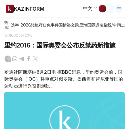
中文
KAZINFORM
热
选举-2026
总统府
任免
事件
国情咨文
跨里海国际运输路线/中间走
点:
15:19, 02 6月 2016
里约2016：国际奥委会公布反禁药新措施
哈通社阿斯塔纳6月2日电 据BBC消息，里约奥运会前，国
际奥委会（IOC）将重点对俄罗斯、墨西哥和肯尼亚等国的
运动员进行兴奋剂测试。