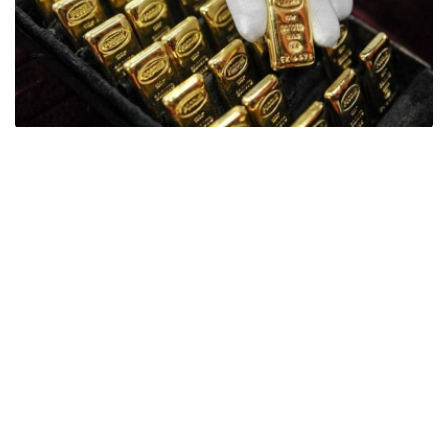
Фото: ӨзА
季度报告显示，哈萨克斯坦国家银行黄金储备增加了15吨。
波兰是2026年第二季度最大的黄金买家。该国在2026年第
二季度增加了51吨黄金储备。
中国购买了33吨黄金，乌兹别克斯坦购买了16吨，哈萨克
斯坦购买了15吨。约旦和捷克共和国的中央银行也分别增加
了6吨黄金储备。
全球各国央行在第二季度共购买了约289吨黄金，比2025年
同期增长了62%。去年同期，黄金购买量约为178吨。
世界黄金协会称，黄金需求的增长受到地缘政治不确定性、