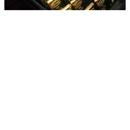
Фото: ӨзА
季度报告显示，哈萨克斯坦国家银行黄金储备增加了15吨。
波兰是2026年第二季度最大的黄金买家。该国在2026年第
二季度增加了51吨黄金储备。
中国购买了33吨黄金，乌兹别克斯坦购买了16吨，哈萨克
斯坦购买了15吨。约旦和捷克共和国的中央银行也分别增加
了6吨黄金储备。
全球各国央行在第二季度共购买了约289吨黄金，比2025年
同期增长了62%。去年同期，黄金购买量约为178吨。
世界黄金协会称，黄金需求的增长受到地缘政治不确定性、
本季度贵金属价格下跌，以及各国寻求国际储备多元化等因
素的影响。
根据该协会进行的一项调查，89%的央行行长预计未来一