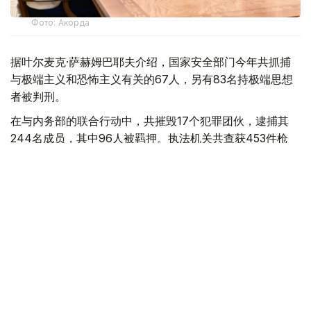
Фото: Акорда
据叶尔麦克·萨赫姆巴耶夫介绍，国家安全部门今年共抓捕
与极端主义和恐怖主义有关的67人，另有83名持极端思想
者被判刑。
在与内务部的联合行动中，共摧毁17个犯罪团伙，逮捕其
244名成员，其中96人被羁押。执法机关共查获453件枪
支、64枚手榴弹及近6000发子弹。
同时，安全部门取缔了16个毒品实验室、25条国际及19条
地区性贩毒通道，缴获20多吨毒品及原料，其中包括13吨
哥伦比亚可卡因和10吨前体化学品。
在维护经济安全和打击腐败领域，国家安全委员会防止国家
遭受约3.8万亿坚戈的经济损失，并追回2550亿坚戈入库。
期间共立案调查91起腐败案件。
会议最后，总统对国家安全机构下一步的工作提出了一系列