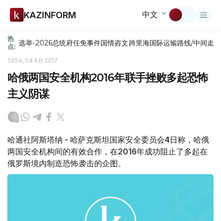
中文
KAZINFORM
热
选举-2026
总统府
任免
事件
国情咨文
跨里海国际运输路线/中间走
点:
13:54, 04 4月 2017
哈俄两国安全机构2016年联手挫败多起恐怖
主义阴谋
哈通社阿斯塔纳 - 哈萨克斯坦国家安全委员会4日称，哈俄
两国安全机构间的有效合作，在2016年成功阻止了多起在
俄罗斯境内制造恐怖袭击的企图。