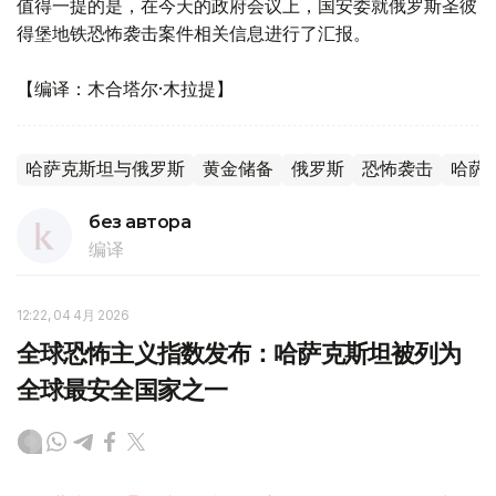
值得一提的是，在今天的政府会议上，国安委就俄罗斯圣彼
得堡地铁恐怖袭击案件相关信息进行了汇报。
【编译：木合塔尔·木拉提】
哈萨克斯坦与俄罗斯
黄金储备
俄罗斯
恐怖袭击
哈萨
без автора
编译
12:22, 04 4月 2026
全球恐怖主义指数发布：哈萨克斯坦被列为
全球最安全国家之一