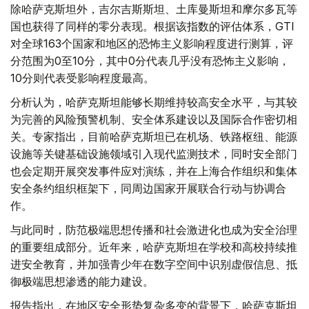
除哈萨克斯坦外，吉尔吉斯斯坦、土库曼斯坦和摩尔多瓦等
国也获得了同样的零分表现。根据该指数的评估体系，GTI
对全球163个国家和地区的恐怖主义影响程度进行测算，评
分范围为0至10分，其中0分代表几乎没有恐怖主义影响，
10分则代表受影响程度最高。
分析认为，哈萨克斯坦能够长期维持较高安全水平，与其较
为完善的风险预警机制、安全体系建设以及国际合作密切相
关。专家指出，目前哈萨克斯坦已在机场、铁路枢纽、能源
设施等关键基础设施领域引入现代监测技术，同时安全部门
也会定期开展突发事件应对演练，并在上海合作组织和集体
安全条约组织框架下，同周边国家开展联合行动与协调合
作。
与此同时，防范极端思想传播和社会激进化也成为安全治理
的重要组成部分。近年来，哈萨克斯坦在学校和高校持续推
进安全教育，并加强青少年在数字空间中识别虚假信息、抵
御极端思想渗透的能力建设。
报告指出，在地区安全形势复杂多变的背景下，哈萨克斯坦