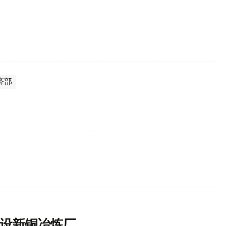
济部
建设新铜冶炼厂