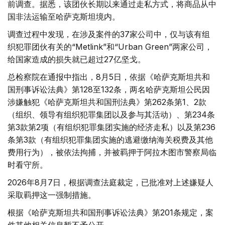
前调查。据悉，该团伙长期以来通过走私方式，将商品从中
国非法运输至哈萨克斯坦境内。
调查过程中发现，在涉及案件的37家公司中，仅与该有组
织犯罪团伙有关的“Metlink”和“Urban Green”两家公司，
给国家造成的损失就已超过27亿坚戈。
总检察院在通报中指出，8月5日，依据《哈萨克斯坦共和
国刑事诉讼法典》第128至132条，两名哈萨克斯坦公民因
涉嫌触犯《哈萨克斯坦共和国刑法典》第262条第1、2款
（组织、领导有组织犯罪集团以及参与其活动）、第234条
第3款第2项（有组织犯罪集团实施的经济走私）以及第236
条第3款（有组织犯罪集团实施的逃避缴纳海关税费及其他
费用行为），被依法拘捕，并被羁押于阿拉木图市警察局临
时看守所。
2026年8月7日，根据调查法庭裁定，已批准对上述嫌疑人
采取羁押这一强制措施。
根据《哈萨克斯坦共和国刑事诉讼法典》第201条规定，案
件其他相关信息暂不予公开。