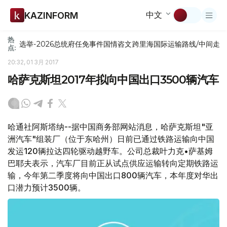
中文
KAZINFORM
热
选举-2026
总统府
任免
事件
国情咨文
跨里海国际运输路线/中间走
点:
20:32, 01 3月 2017
哈萨克斯坦2017年拟向中国出口3500辆汽车
哈通社阿斯塔纳--据中国商务部网站消息，哈萨克斯坦"亚
洲汽车"组装厂（位于东哈州）日前已通过铁路运输向中国
发运120辆拉达四轮驱动越野车。公司总裁叶力克•萨基姆
巴耶夫表示，汽车厂目前正从试点供应运输转向定期铁路运
输，今年第二季度将向中国出口800辆汽车，本年度对华出
口潜力预计3500辆。