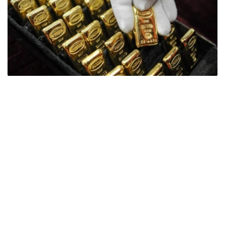
Фото: ӨзА
季度报告显示，哈萨克斯坦国家银行黄金储备增加了15吨。
波兰是2026年第二季度最大的黄金买家。该国在2026年第
二季度增加了51吨黄金储备。
中国购买了33吨黄金，乌兹别克斯坦购买了16吨，哈萨克
斯坦购买了15吨。约旦和捷克共和国的中央银行也分别增加
了6吨黄金储备。
全球各国央行在第二季度共购买了约289吨黄金，比2025年
同期增长了62%。去年同期，黄金购买量约为178吨。