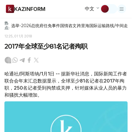
中文
KAZINFORM
热
选举-2026
总统府
任免
事件
国情咨文
跨里海国际运输路线/中间走
点:
12:25, 01 1月 2018
2017年全球至少81名记者殉职
哈通社/阿斯塔纳/1月1日 -- 据新华社消息，国际新闻工作者
联合会年末汇总数据显示，全球至少81名记者在2017年殉
职，250名记者受到拘禁或关押，针对媒体从业人员的暴力
和骚扰大幅增加。