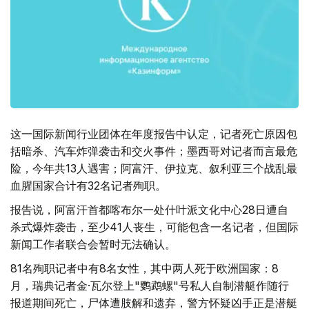
这一国际新闻行业团体在年度报告中认定，记者死亡原因包
括暗杀、汽车炸弹袭击和交火事件；墨西哥对记者而言最危
险，今年共13人遇害；阿富汗、伊拉克、叙利亚三个战乱最
血腥国家合计有32名记者殉职。
报告说，阿富汗首都喀布尔一处什叶派文化中心28日遭自
杀式爆炸袭击，至少41人丧生，可能包含一名记者，但国际
新闻工作者联合会暂时无法确认。
81名殉职记者中有8名女性，其中两人死于欧洲国家：8
月，瑞典记者金·瓦尔登上"鹦鹉螺"号私人自制潜艇作随行
报道期间死亡，尸体遭肢解和遗弃，警方怀疑凶手正是潜艇