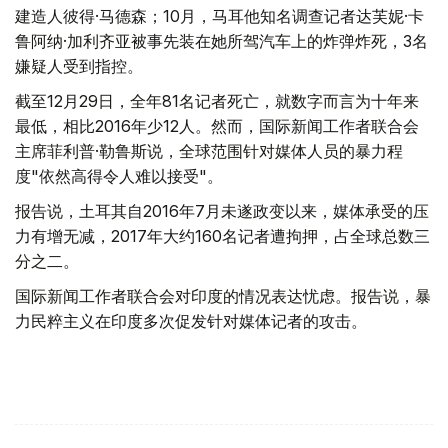
建造人彼得·马德森；10月，马耳他知名调查记者达芙妮·卡
鲁阿纳·加利齐亚被事先装在她所驾汽车上的炸弹炸死，3名
嫌疑人受到指控。
截至12月29日，全年81名记者死亡，就数字而言为十年来
最低，相比2016年少12人。然而，国际新闻工作者联合会
主席菲利普·勒鲁斯说，全球范围针对媒体人员的暴力程
度"依然高得令人难以接受"。
报告说，土耳其自2016年7月未遂政变以来，媒体承受的压
力有增无减，2017年大约160名记者遭拘押，占全球总数三
分之二。
国际新闻工作者联合会对印度的情况表达忧虑。报告说，暴
力民粹主义在印度多次促发针对媒体记者的攻击。