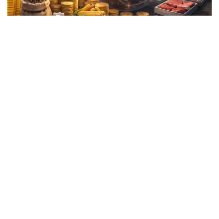
Фото: Kazinform
2024—2025销售年度，哈萨克斯坦粮食及折粮面粉出口创
下1530万吨历史新高，出口市场进一步拓展至摩洛哥、阿
尔及利亚、阿联酋、越南及多个欧洲国家，同时恢复了对阿
塞拜疆、格鲁吉亚和土耳其的出口。
苏丹诺夫表示，农业部门今后将更加注重农产品深加工，提
高产品附加值，重点发展淀粉、氨基酸、谷朊粉、动物饲料
添加剂以及利用油料作物生产航空燃料等产业。
打造更具竞争力的出口经济
别克帖诺夫在会议上指出，畜牧业特别是牛肉产业具有显著
的产业带动作用，应充分发挥这一优势，不断巩固哈萨克斯
坦作为国际肉类产品重要出口国的市场地位。