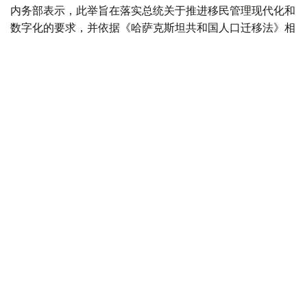
内务部表示，此举旨在落实总统关于推进移民管理现代化和
数字化的要求，并依据《哈萨克斯坦共和国人口迁移法》相
关规定，对现行入境和居留管理规则进行完善，使其与最新
人口迁移法律保持一致，同时统一相关法律术语，使其符合
现行宪法规定。
内务部认为，实施电子入境许可制度将进一步提高移民流动
管理的透明度和效率，提升数字化平台运行水平。
根据草案，电子入境许可将实行差别化收费，相关费用将用
于系统技术维护、数字基础设施升级以及个人数据安全保
护。
按照规划，新系统将于2026年8月至12月分阶段实施，以便
边境基础设施和口岸逐步适应新的管理模式。
移民
哈萨克斯坦
社会
达娜 努尔巴克提