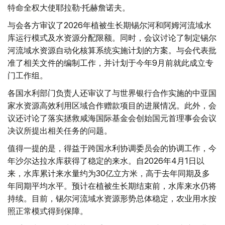
特命全权大使耶拉勒·托赫詹诺夫。
与会各方审议了2026年植被生长期锡尔河和阿姆河流域水
库运行模式及水资源分配限额。同时，会议讨论了制定锡尔
河流域水资源自动化核算系统实施计划的方案。与会代表批
准了相关文件的编制工作，并计划于今年9月前就此成立专
门工作组。
各国水利部门负责人还审议了与世界银行合作实施的中亚国
家水资源高效利用区域合作赠款项目的进展情况。此外，会
议还讨论了落实拯救咸海国际基金会创始国元首理事会会议
决议所提出相关任务的问题。
值得一提的是，得益于跨国水利协调委员会的协调工作，今
年沙尔达拉水库获得了稳定的来水。自2026年4月1日以
来，水库累计来水量约为30亿立方米，高于去年同期及多
年同期平均水平。预计在植被生长期结束前，水库来水仍将
持续。目前，锡尔河流域水资源形势总体稳定，农业用水按
照正常模式得到保障。