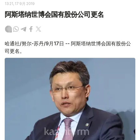
13:21, 17 9月 2019
阿斯塔纳世博会国有股份公司更名
哈通社/努尔-苏丹/9月17日 -- 阿斯塔纳世博会国有股份公
司更名。