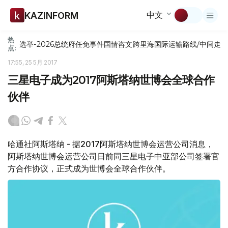
中文
KAZINFORM
热
选举-2026
总统府
任免
事件
国情咨文
跨里海国际运输路线/中间走
点:
17:55, 25 5月 2017
三星电子成为2017阿斯塔纳世博会全球合作
伙伴
哈通社阿斯塔纳 - 据2017阿斯塔纳世博会运营公司消息，
阿斯塔纳世博会运营公司日前同三星电子中亚部公司签署官
方合作协议，正式成为世博会全球合作伙伴。