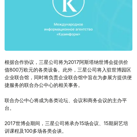
根据合作协议，三星公司将为2017阿斯塔纳世博会提供价
值800万欧元的各类设备。此外，三星公司将入驻世博园区
企业联合馆，同时将负责企业联合馆中旨在为参展方提供便
捷服务的联合办公中心的相关事务。
联合办公中心将成为各类论坛、会议和商务会议的主办平
台。
2017世博会期间，三星公司将承办15场会议、15期厨艺培
训课程及100多场各类会谈。