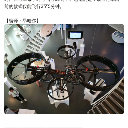
前的款式仅能飞行3至5分钟。
【编译：昂哈尔】