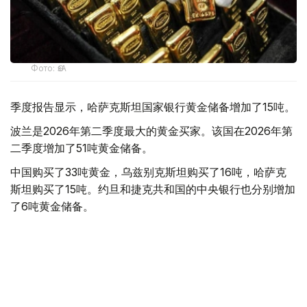
Фото: ӨзА
季度报告显示，哈萨克斯坦国家银行黄金储备增加了15吨。
波兰是2026年第二季度最大的黄金买家。该国在2026年第
二季度增加了51吨黄金储备。
中国购买了33吨黄金，乌兹别克斯坦购买了16吨，哈萨克
斯坦购买了15吨。约旦和捷克共和国的中央银行也分别增加
了6吨黄金储备。
全球各国央行在第二季度共购买了约289吨黄金，比2025年
同期增长了62%。去年同期，黄金购买量约为178吨。
世界黄金协会称，黄金需求的增长受到地缘政治不确定性、
本季度贵金属价格下跌，以及各国寻求国际储备多元化等因
素的影响。