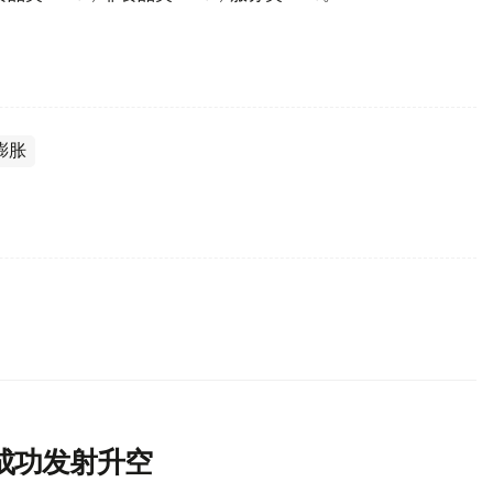
膨胀
成功发射升空