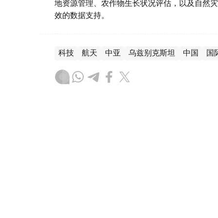
地资源管理、农作物生长状况评估，以及自然灾
效的数据支持。
科技
航天
中亚
乌兹别克斯坦
中国
国
木合塔尔 木拉提
编译
14:54, 06 8月 2026
哈乌深化经贸合作 双边贸易额